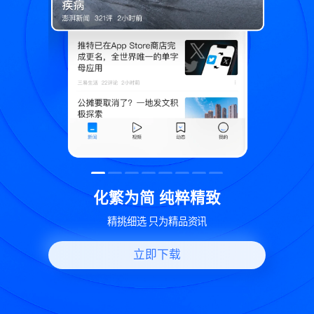
致
世界变化 热问一下
好问题好回答 多元视角看问题
立即下载