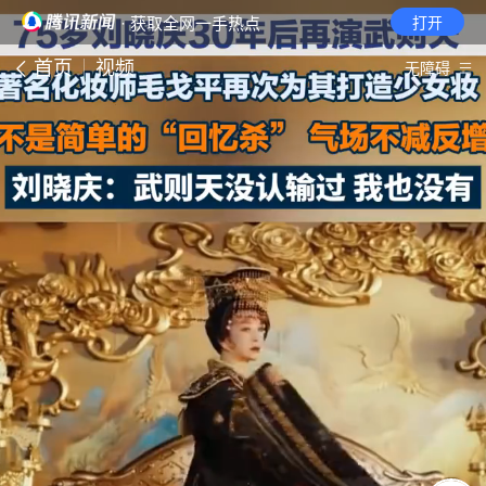
· 获取全网一手热点
打开
首页
视频
无障碍