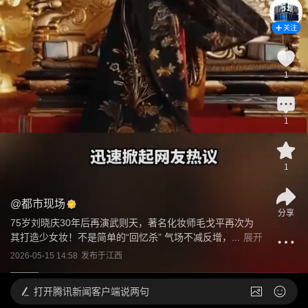
关注
1
1
1
@
都市现场
分享
75岁刘晓庆30年后再演武则天，著名化妆师毛戈平再次为
其打造少女妆！不是简单的“回忆杀” 气场不减反增，...
展开
2026-05-15 14:58
发布于
江西
打开
腾讯新闻客户端说两句