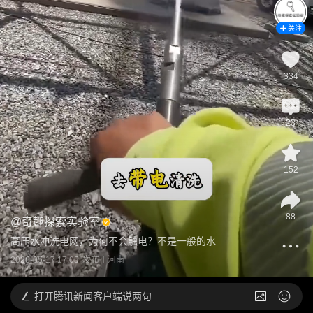
关注
334
23
152
88
@
奇趣探索实验室
高压水冲洗电网，为何不会触电？不是一般的水
2026-05-17 17:05
发布于
河南
打开
腾讯新闻客户端说两句