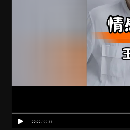
00:00
/
00:33