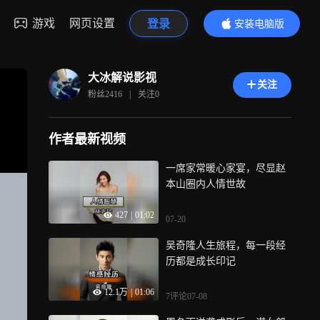
游戏
网页设置
登录
安装电脑版
内容更精彩
大冰解说影视
关注
粉丝
2416
|
关注
0
作者最新视频
一席家常暖心家宴，尽显赵
本山圈内人情世故
427
|
01:02
07-20
吴奇隆人生旅程，每一段经
历都是成长印记
12.1万
|
01:06
7评论
07-08