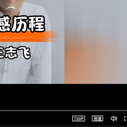
720P
倍速