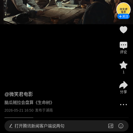
关注
评论
1
分享
@
微笑君电影
脑瓜贼拉会盘算《生命树》
2026-05-21 16:50
发布于
湖南
打开
腾讯新闻客户端说两句