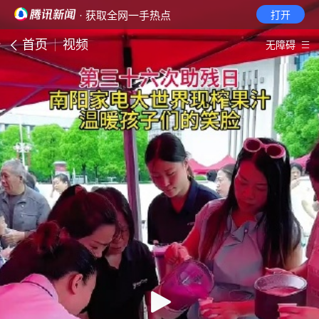
· 获取全网一手热点
打开
首页
视频
无障碍