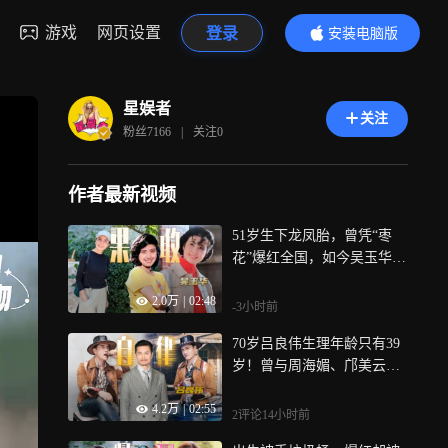
游戏
网页设置
登录
安装电脑版
内容更精彩
星娱者
关注
粉丝
7166
|
关注
0
作者最新视频
51岁生下龙凤胎，曾凭“枣
花”爆红全国，如今吴玉华和
丁克前夫汪俊已走向不同的
2.0万
|
02:48
路丨贵圈人物
-3小时前
70岁吕良伟生理年龄只有39
岁！曾与周海媚、邝美云相
恋，三婚娶北大妻子后成富
4.2万
|
02:55
商丨贵圈人物
2评论
14小时前