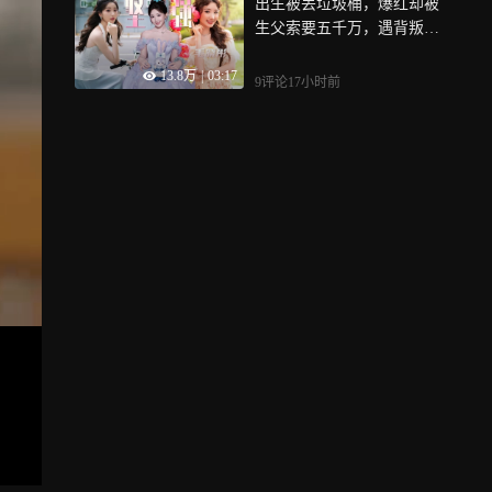
出生被丢垃圾桶，爆红却被
生父索要五千万，遇背叛果
断抽身，如今毛晓彤专注事
13.8万
|
03:17
业不将就丨贵圈人物
9评论
17小时前