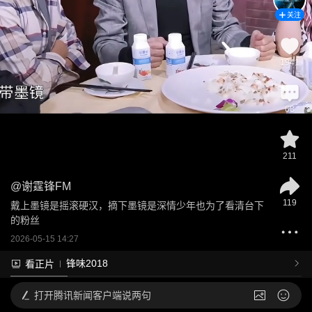
关注
1941
68
211
@
谢霆锋FM
119
戴上墨镜是摇滚硬汉，摘下墨镜是深情少年也为了看清台下
的粉丝
2026-05-15 14:27
锋味2018
看正片
打开
腾讯新闻客户端说两句