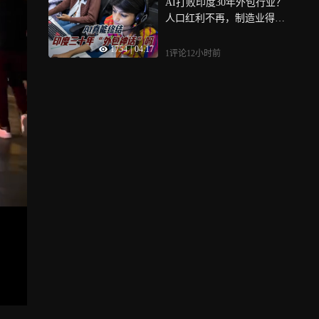
AI打败印度30年外包行业？
人口红利不再，制造业得向
中国求援
1754
|
04:17
1评论
12小时前