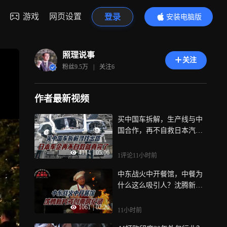
游戏
网页设置
登录
安装电脑版
内容更精彩
照理说事
关注
粉丝
9.5万
|
关注
6
作者最新视频
买中国车拆解，生产线与中
国合作，再不自救日本汽车
产业就真完了
4114
|
05:06
1评论
11小时前
中东战火中开餐馆，中餐为
什么这么吸引人？沈腾新片
或创票房纪录
1061
|
02:20
11小时前