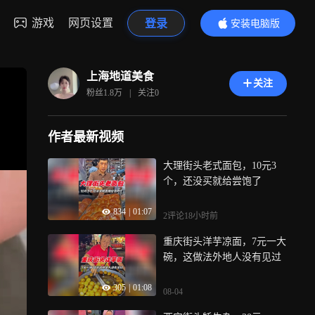
游戏
网页设置
登录
安装电脑版
内容更精彩
上海地道美食
关注
粉丝
1.8万
|
关注
0
作者最新视频
大理街头老式面包，10元3
个，还没买就给尝饱了
834
|
01:07
2评论
18小时前
重庆街头洋芋凉面，7元一大
碗，这做法外地人没有见过
305
|
01:08
08-04