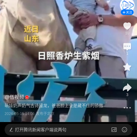
关注
10
1
2
3
@
伍视频
萌娃奶声奶气古诗接龙，爸爸脸上全是藏不住的骄傲
2026-05-15 14:06
发布于
北京
打开
腾讯新闻客户端说两句