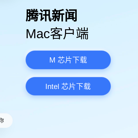
高清视频·更流畅
腾讯新
Mac客
M 芯
Intel