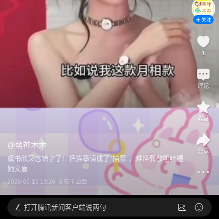
关注
1
评论
收藏
@
萌神木木
分享
虞书欣又念错字了！把描摹读成了“描幕”，难怪郭敬明吐槽
她文盲
2026-05-15 13:26
发布于
山西
打开
腾讯新闻客户端说两句