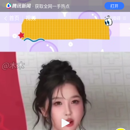
· 获取全网一手热点
打开
首页
视频
无障碍