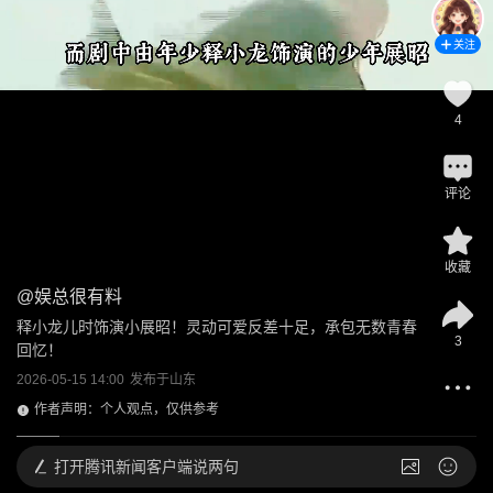
关注
4
评论
收藏
@
娱总很有料
释小龙儿时饰演小展昭！灵动可爱反差十足，承包无数青春
3
回忆！
2026-05-15 14:00
发布于
山东
作者声明：个人观点，仅供参考
打开
腾讯新闻客户端说两句