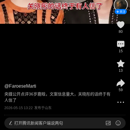
关注
80
15
13
@
FaroeseMarti
59
央媒公开点评36岁鹿晗，文案信息量大，关晓彤的话终于有
人信了
2026-05-15 13:22
发布于
山东
打开
腾讯新闻客户端说两句