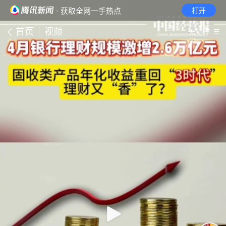
· 获取全网一手热点
打开
首页
视频
无障碍