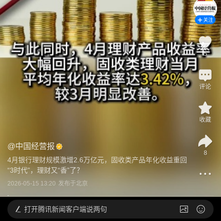
关注
5
评论
收藏
@
中国经营报
8
4月银行理财规模激增2.6万亿元，固收类产品年化收益重回
“3时代”，理财又“香”了？
2026-05-15 13:20
发布于
北京
打开
腾讯新闻客户端说两句