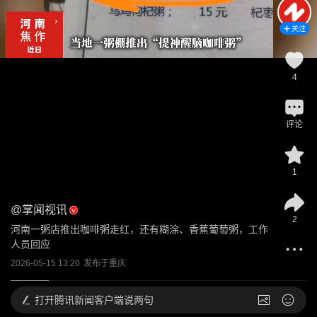
关注
4
评论
1
@
掌闻视讯
2
河南一粥店推出咖啡粥走红，还有糊涂、香蕉葡萄粥，工作
人员回应
2026-05-15 13:20
发布于
重庆
打开
腾讯新闻客户端说两句