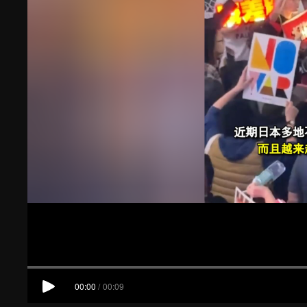
00:00
/
00:09