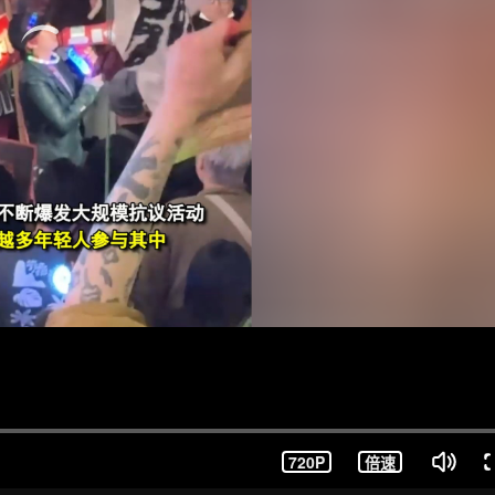
720P
倍速