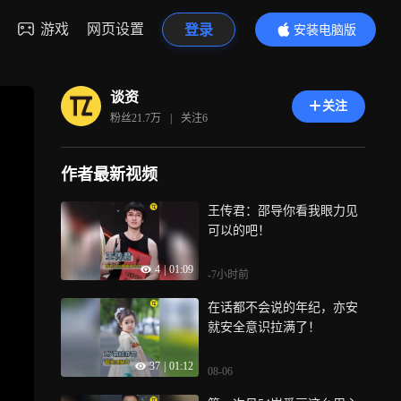
游戏
网页设置
登录
安装电脑版
内容更精彩
谈资
关注
粉丝
21.7万
|
关注
6
作者最新视频
王传君：邵导你看我眼力见
可以的吧！
4
|
01:09
-7小时前
在话都不会说的年纪，亦安
就安全意识拉满了！
37
|
01:12
08-06