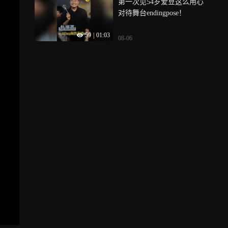
第一次见54岁爱豆这么用心
对待舞台endingpose！
59
|
01:03
08-06