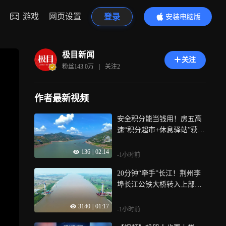
游戏
网页设置
登录
安装电脑版
内容更精彩
极目新闻
关注
粉丝
143.0万
|
关注
2
作者最新视频
安全积分能当钱用！房五高
速“积分超市+休息驿站”获工
友好评
136
|
02:14
-1小时前
20分钟“牵手”长江！荆州李
埠长江公铁大桥转入上部结
构施工
3140
|
01:17
-1小时前