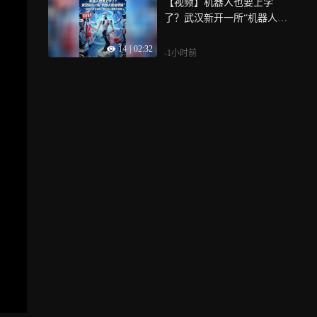
【视频】机器人也要上学
了？武汉新开一所“机器人职
业学院”，一起沉浸式探班，
14
|
02:32
看看它们都学些啥
-1小时前