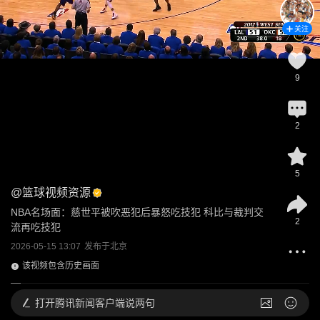
关注
9
2
5
@
篮球视频资源
NBA名场面：慈世平被吹恶犯后暴怒吃技犯 科比与裁判交
2
流再吃技犯
2026-05-15 13:07
发布于
北京
该视频包含历史画面
打开
腾讯新闻客户端说两句