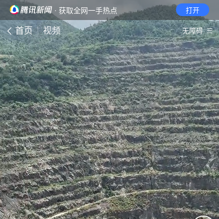
· 获取全网一手热点
打开
首页
视频
无障碍