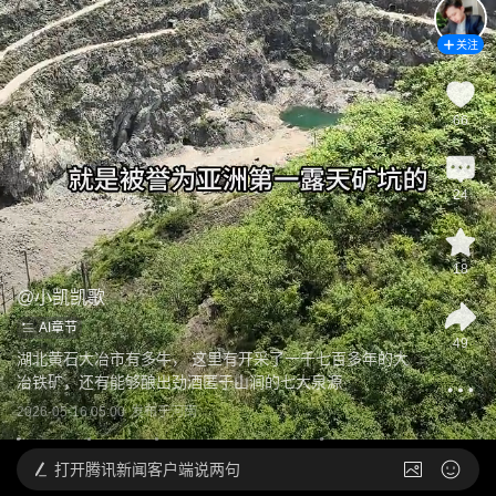
关注
66
24
18
@
小凯凯歌
AI章节
49
湖北黄石大冶市有多牛， 这里有开采了一千七百多年的大
冶铁矿，还有能够酿出劲酒匿于山涧的七大泉源
2026-05-16 05:00
发布于
河南
打开
腾讯新闻客户端说两句