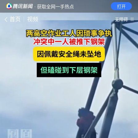
· 获取全网一手热点
打开
首页
视频
无障碍