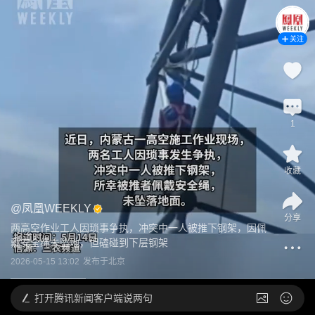
关注
1
收藏
@
凤凰WEEKLY
分享
两高空作业工人因琐事争执，冲突中一人被推下钢架，因佩
戴安全绳未坠地，但磕碰到下层钢架
2026-05-15 13:02
发布于
北京
打开
腾讯新闻客户端说两句