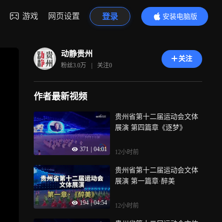
游戏
网页设置
登录
安装电脑版
内容更精彩
动静贵州
关注
粉丝
3.0万
|
关注
0
作者最新视频
贵州省第十二届运动会文体
展演 第四篇章《逐梦》
371
|
04:01
12小时前
贵州省第十二届运动会文体
展演 第一篇章·醉美
194
|
04:54
12小时前