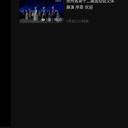
贵州省第十二届运动会文体
展演 序章·欢迎
180
|
06:15
1评论
12小时前