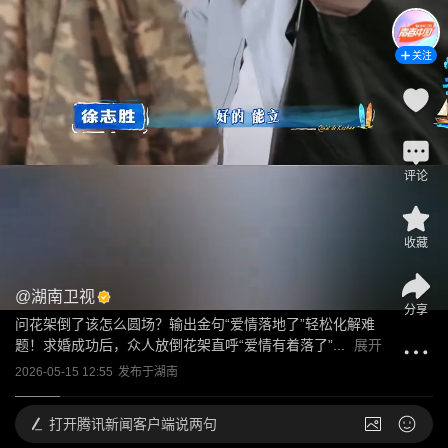
关注
评论
收藏
@
湖南卫视
分享
问花架倒了该怎么圆场？输出金句“爱情落地了”轻松化解难
题！求婚成功后，众人放倒花架直呼“爱情有着落了”...
展开
2026-05-15 12:55
发布于
湖南
打开
腾讯新闻客户端说两句