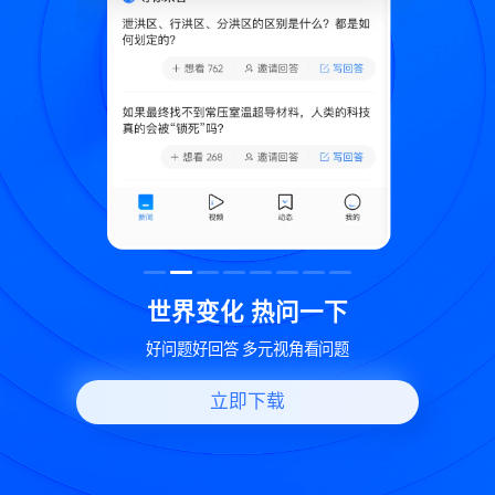
致
世界变化 热问一下
好问题好回答 多元视角看问题
立即下载