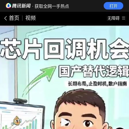
· 获取全网一手热点
打开
首页
视频
无障碍