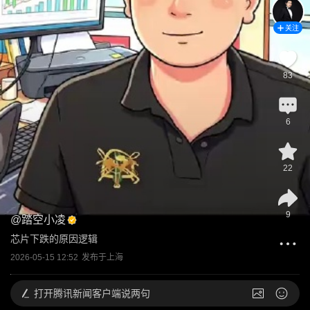
关注
83
6
22
9
@
踏空小凌
芯片下跌的原因逻辑
2026-05-15 12:52
发布于
上海
打开
腾讯新闻客户端说两句