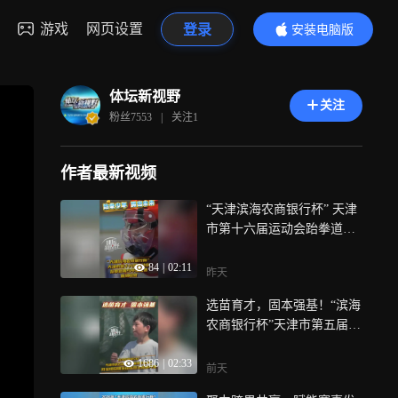
游戏
网页设置
登录
安装电脑版
内容更精彩
体坛新视野
关注
粉丝
7553
|
关注
1
作者最新视频
“天津滨海农商银行杯” 天津
市第十六届运动会跆拳道青
少年组比赛圆满收官！搭建
84
|
02:11
高水平赛事平台，选拔优秀
昨天
后备人才
选苗育才，固本强基！“滨海
农商银行杯”天津市第五届少
年儿童夏季体育节网球项目
1686
|
02:33
精英训练营选拔赛开赛！
前天