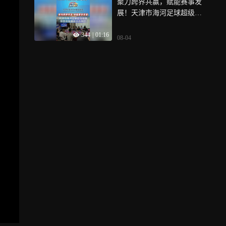
聚力跨界共赢，赋能赛事发
展！天津市海河足球超级联
赛赞助商联盟座谈会举行！
344
|
01:16
08-04