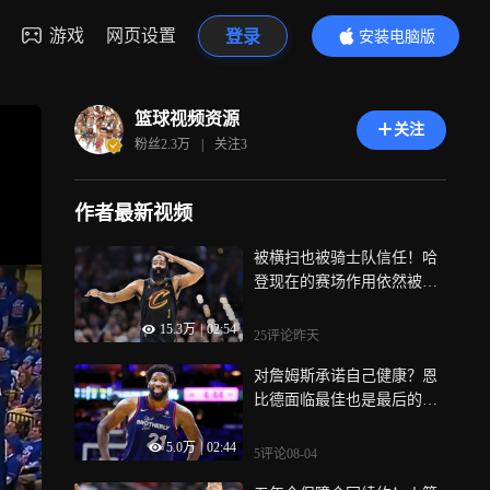
游戏
网页设置
登录
安装电脑版
内容更精彩
篮球视频资源
关注
粉丝
2.3万
|
关注
3
作者最新视频
被横扫也被骑士队信任！哈
登现在的赛场作用依然被低
估了 | 数说真相
15.3万
|
02:54
25评论
昨天
对詹姆斯承诺自己健康？恩
比德面临最佳也是最后的机
会 | 数说真相
5.0万
|
02:44
5评论
08-04