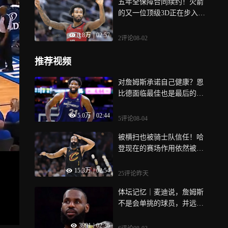
五年全保障合同续约！火箭
的又一位顶级3D正在步入巅
峰 | 数说真相
3.8万
|
02:57
2评论
08-02
推荐视频
对詹姆斯承诺自己健康？恩
比德面临最佳也是最后的机
会 | 数说真相
5.0万
|
02:44
5评论
08-04
被横扫也被骑士队信任！哈
登现在的赛场作用依然被低
估了 | 数说真相
15.3万
|
02:54
25评论
昨天
体坛记忆｜麦迪说，詹姆斯
不是会单挑的球员，并远远
不如科比、欧文
3991
|
02:36