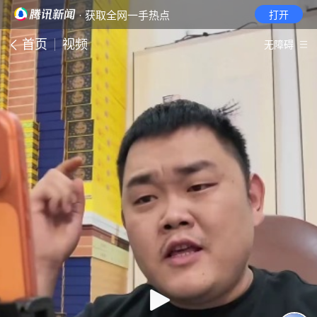
· 获取全网一手热点
打开
首页
视频
无障碍