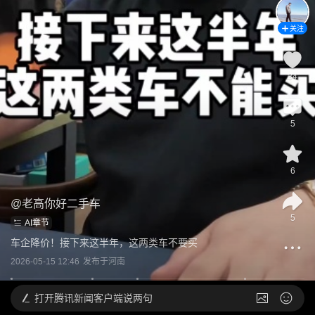
关注
34
5
6
@
老高你好二手车
5
AI章节
车企降价！接下来这半年，这两类车不要买
2026-05-15 12:46
发布于
河南
打开
腾讯新闻客户端说两句