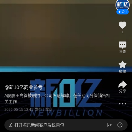
关注
1
评论
收藏
@
新10亿商业参考
分享
A股股王高管被刑拘，公司火速解聘，在任期间分管销售相
关工作
2026-05-15 12:41
发布于
北京
打开
腾讯新闻客户端说两句