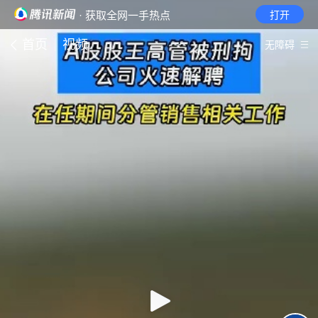
· 获取全网一手热点
打开
首页
视频
无障碍