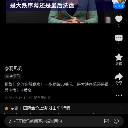
关注
1
1
收藏
@
洞见商
AI章节
分享
紧急！金价突然跳水！一夜暴跌53美元，是大跌序幕还是最
后洗盘？
 #
黄金
2026-05-15 12:39
发布于
山东
国际金价上演“过山车”行情
专题
打开
腾讯新闻客户端说两句