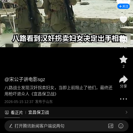
关注
11
评论
2
@
宋公子讲电影sgz
分享
八路战士发现汉奸拐卖妇女，当即上前阻止了他们，最终还
用枪吓退众人《宜昌保卫战》
2026-05-15 12:37
发布于
山东
宜昌保卫战
看正片
打开
腾讯新闻客户端说两句