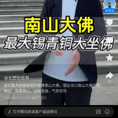
关注
88
12
13
@
北野的世界
76
走近最大的锡青铜大坐佛南山大佛，烟台龙口南山大佛坐南
朝北，背靠南山，远眺渤海，气势宏伟
2026-05-19 07:00
发布于
湖北
打开
腾讯新闻客户端说两句