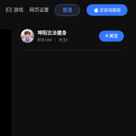
游戏
网页设置
登录
安装电脑版
内容更精彩
坤阳古法健身
关注
粉丝
1988
|
关注
0