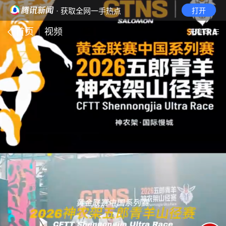
· 获取全网一手热点
打开
首页
视频
无障碍