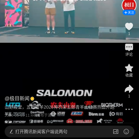
关注
1
评论
收藏
1
@
极目新闻
山野殿堂，五郎青羊2026神农架五郎青羊山径赛热血开跑
2026-05-15 11:44
发布于
湖北
打开
腾讯新闻客户端说两句