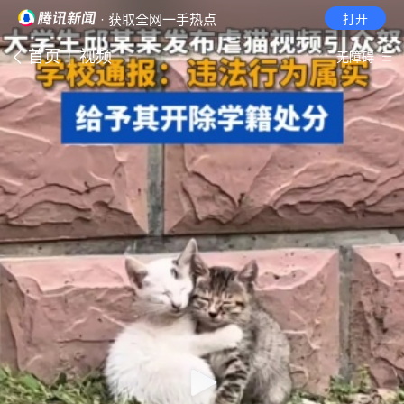
· 获取全网一手热点
打开
首页
视频
无障碍