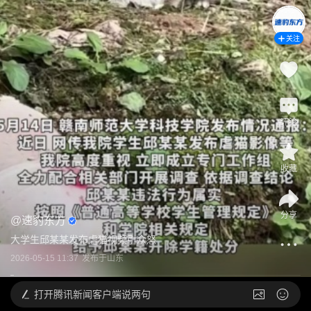
关注
评论
收藏
分享
@
速豹东方
大学生邱某某发布虐猫视频引众怒
2026-05-15 11:37
发布于
山东
打开
腾讯新闻客户端说两句