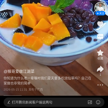
关注
评论
收藏
@
猴哥爱做江湖菜
1
你知道为什么老一辈嘱咐我们夏天要多吃烧仙草吗？自己在
家做也非常的简单
2026-05-15 11:31
发布于
广西
打开
腾讯新闻客户端说两句