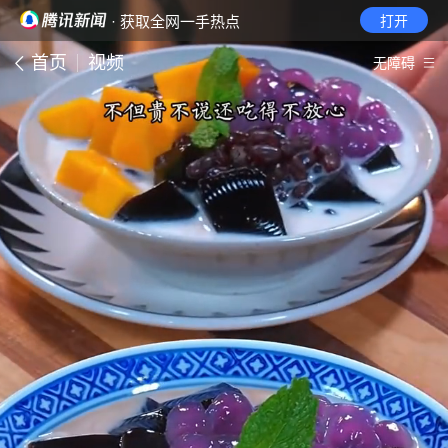
· 获取全网一手热点
打开
首页
视频
无障碍