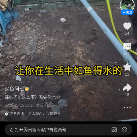
关注
14
评论
22
@
鱼阿七
15
绳结还能这么用？看完你也会
2026-05-15 11:26
发布于
山东
作者声明：个人观点，仅供参考
打开
腾讯新闻客户端说两句