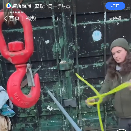
· 获取全网一手热点
打开
首页
视频
无障碍