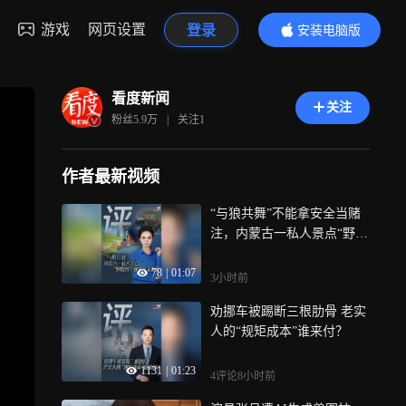
游戏
网页设置
登录
安装电脑版
内容更精彩
看度新闻
关注
粉丝
5.9万
|
关注
1
作者最新视频
“与狼共舞”不能拿安全当赌
注，内蒙古一私人景点“野狼
谷”观光车无防护
78
|
01:07
3小时前
劝挪车被踢断三根肋骨 老实
人的“规矩成本”谁来付？
1131
|
01:23
4评论
8小时前