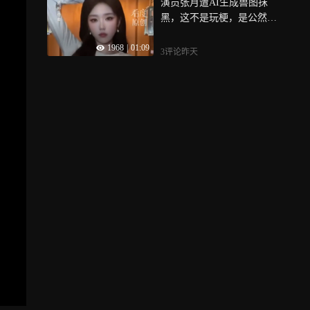
演员张月遭AI生成兽图抹
黑，这不是玩梗，是公然的
网络侵权暴行
1968
|
01:09
3评论
昨天