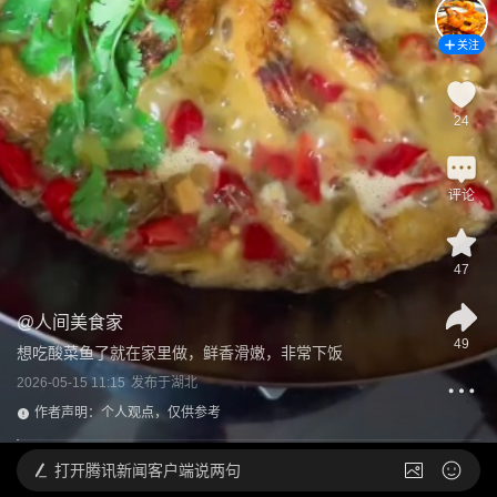
关注
24
评论
47
@
人间美食家
49
想吃酸菜鱼了就在家里做，鲜香滑嫩，非常下饭
2026-05-15 11:15
发布于
湖北
作者声明：个人观点，仅供参考
打开
腾讯新闻客户端说两句