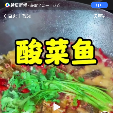
· 获取全网一手热点
打开
首页
视频
无障碍