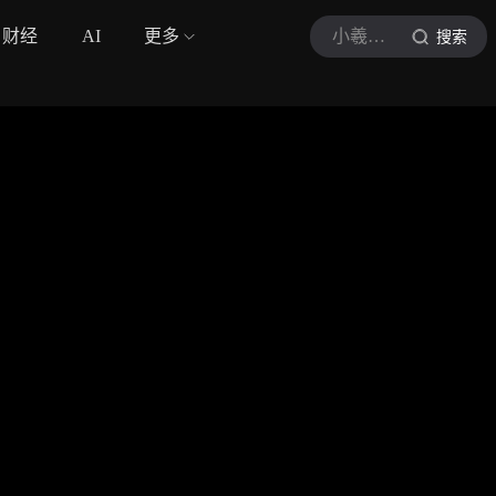
财经
AI
更多
小羲觅食i
搜索