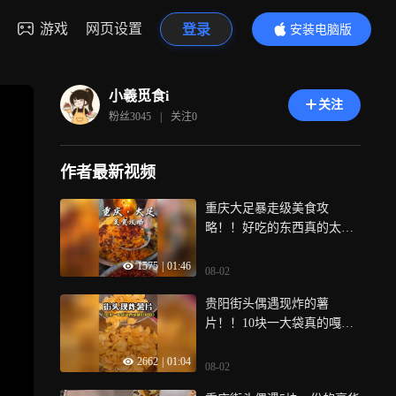
游戏
网页设置
登录
安装电脑版
内容更精彩
小羲觅食i
关注
粉丝
3045
|
关注
0
作者最新视频
重庆大足暴走级美食攻
略！！好吃的东西真的太多
啦！
1575
|
01:46
08-02
贵阳街头偶遇现炸的薯
片！！10块一大袋真的嘎嘎
脆！！
2662
|
01:04
08-02