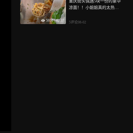
重庆街头偶遇5块一份的豪华
凉面！！小姐姐真的太热情
啦！！
5950
|
02:37
5评论
08-02