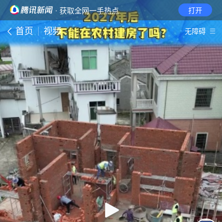
· 获取全网一手热点
打开
首页
视频
无障碍