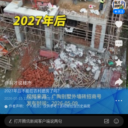
关注
243
4
287
@
有才说楼市
737
2027年后不能在农村建房了吗？
2026-05-15 13:20
发布于
黑龙江
作者声明：个人观点，仅供参考 | 该视频包含历史画面
打开
腾讯新闻客户端说两句