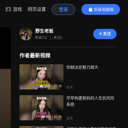
游戏
网页设置
登录
安装电脑版
内容更精彩
野生老板
关注
粉丝
751
|
关注
0
作者最新视频
你越淡定魅力越大
1043
|
02:36
昨天
尽早构建爸妈的人生抗风险
系统
202
|
02:30
前天