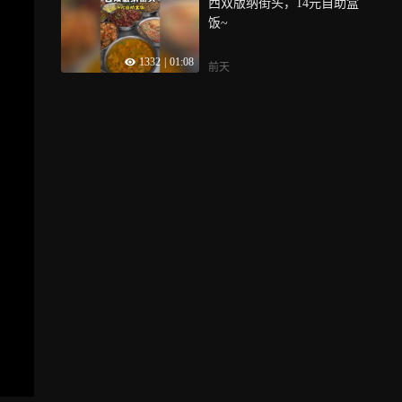
西双版纳街头，14元自助盒
饭~
1332
|
01:08
前天