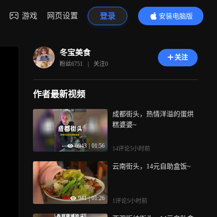
游戏
网页设置
登录
安装电脑版
内容更精彩
冬宝美食
关注
粉丝
6751
|
关注
0
作者最新视频
成都街头，热情洋溢的蛋烘
糕婆婆~
6943
|
01:56
14评论
5小时前
云南街头，14元自助盒饭~
941
|
01:26
1评论
5小时前