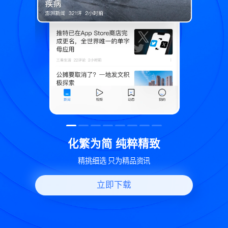
精致
世界变化 热问一下
资讯
好问题好回答 多元视角看问题
立即下载