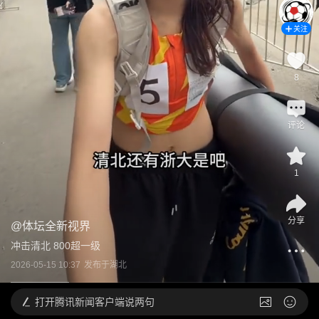
关注
8
评论
1
分享
@
体坛全新视界
冲击清北 800超一级
2026-05-15 10:37
发布于
湖北
打开
腾讯新闻客户端说两句