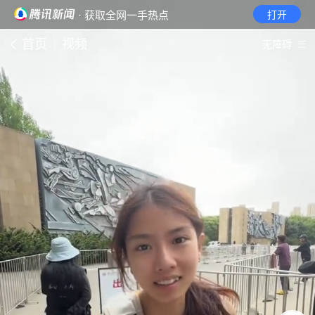
· 获取全网一手热点
打开
首页
视频
无障碍