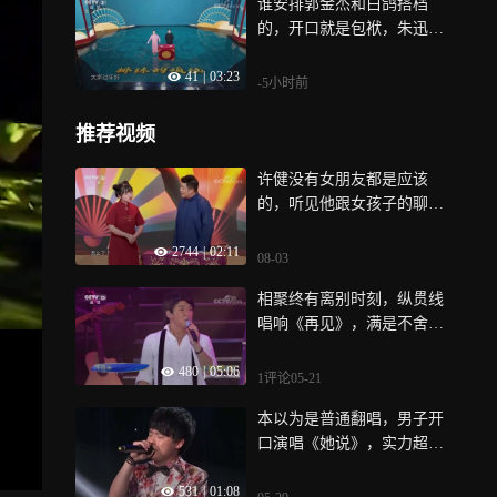
谁安排郭金杰和白鸽搭档
的，开口就是包袱，朱迅都
笑嗨了
41
|
03:23
-5小时前
推荐视频
许健没有女朋友都是应该
的，听见他跟女孩子的聊
天，太不像话了
2744
|
02:11
08-03
相聚终有离别时刻，纵贯线
唱响《再见》，满是不舍与
祝福
480
|
05:06
1评论
05-21
本以为是普通翻唱，男子开
口演唱《她说》，实力超乎
想象
531
|
01:08