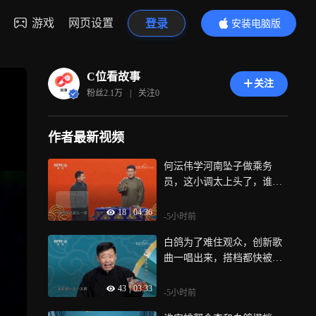
游戏
网页设置
登录
安装电脑版
内容更精彩
C位看故事
关注
粉丝
2.1万
|
关注
0
作者最新视频
何沄伟学河南坠子做乘务
员，这小调太上头了，谁听
谁着迷
18
|
04:36
-5小时前
白鸽为了难住观众，创新歌
曲一唱出来，搭档都快被她
整崩溃
43
|
03:33
-5小时前