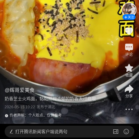
关注
评论
收藏
@
辉哥爱美食
分享
奶香芝士火鸡面，黏黏糊糊浓郁的奶香太过瘾啦
2026-05-15 10:22
发布于
湖北
作者声明：个人观点，仅供参考
打开
腾讯新闻客户端说两句