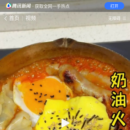
· 获取全网一手热点
打开
首页
视频
无障碍