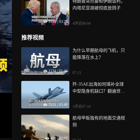
特朗普突然要和伊朗谈判，
内塔尼亚胡被彻底放鸽子
5130
|
03:26
4评论
08-04
推荐视频
为什么早期航母的飞机，只
能降落在水上？
1134
|
01:46
07-11
歼-35AE出海如何填补全球
中型隐身机缺口？翻遍世界
地图，能跟咱们抢饭碗的，
7116
|
03:49
是韩国KF-21和土耳其KAAN
1评论
07-16
航母甲板独有的地面交通规
则
418
|
02:37