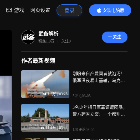
游戏
网页设置
登录
安装电脑版
内容更精彩
武备解析
关注
粉丝
1.0万
|
关注
0
作者最新视频
刚盼来自产爱国者就泡汤！
俄军深夜暴击基辅，乌克兰
雪上加霜
1.2万
|
03:25
5评论
08-05
3名少年捐日军罪证遭网暴，
警方跨省立案：一个都别想
跑
11.4万
|
03:44
159评论
08-05